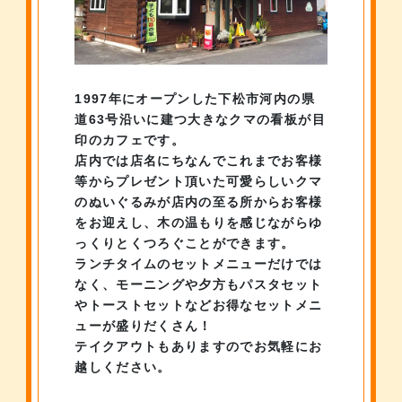
1997年にオープンした下松市河内の県
道63号沿いに建つ
大きなクマの看板が目
印のカフェです。
店内では店名にちなんでこれまでお客様
等からプレゼント頂いた
可愛らしいクマ
のぬいぐるみが店内の至る所からお客様
をお迎えし、
木の温もりを感じながらゆ
っくりとくつろぐことができます。
ランチタイムのセットメニューだけでは
なく、
モーニングや夕方もパスタセット
やトーストセットなど
お得なセットメニ
ューが盛りだくさん！
テイクアウトもありますのでお気軽にお
越しください。