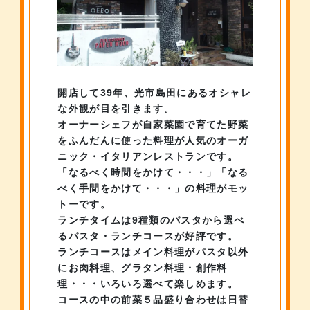
開店して39年、光市島田にあるオシャレ
な外観が目を引きます。
オーナーシェフが自家菜園で育てた野菜
を
ふんだんに使った料理が人気の
オーガ
ニック・イタリアンレストランです。
「なるべく時間をかけて・・・」「なる
べく手間をかけて・・・」の
料理がモッ
トーです。
ランチタイムは9種類のパスタから選べ
る
パスタ・ランチコースが好評です。
ランチコースはメイン料理がパスタ以外
に
お肉料理、グラタン料理・創作料
理・・・
いろいろ選べて楽しめます。
コースの中の前菜５品盛り合わせは日替