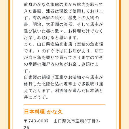
前身のかな久旅館の頃から館内を彩って
きた書画、漆器は現役で使用しておりま
す。有名画家の絵や、歴史上の人物の
書、明治、大正期の漆器、そして店主が
選び抜いた器の数々、お料理だけでなく
お楽しみ頂けると思います。
また、山口県漁協光市店（室積の魚市場
です。）のすぐそばにお店があり、店主
が自ら魚を競りで買っておりますのでそ
の季節の瀬戸内の旬がお楽しみ頂けま
す。
自家製の絹揚げ豆腐やお漬物から店主が
修行した北陸仕込の塩辛まで多数取り揃
えております。利酒師が選んだ日本酒と
共にどうぞ。
日本料理 かな久
〒743-0007 山口県光市室積3丁目3-
25