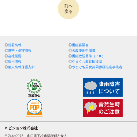
前へ
戻る
新着情報
番組審議会
障害・保守情報
名義使用申請書
会社概要
番組放送基準（PDF）
採用情報
やまぐち教育応援団
個人情報保護方針
やまぐち男女共同参画推進事業者
Ｋビジョン株式会社
〒744-0075
山口県下松市瑞穂町2-8-8