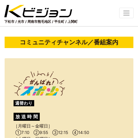
下松市 / 光市 / 周南市熊毛地区
/
平生町 / 上関町
コミュニティチャンネル／番組案内
週替わり
放送
時間
月曜日～金曜日
①
7:10
②
9:55
③
12:15
④
14:50