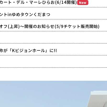
メルカート・デル・マーレひらお(6/14開催)
New
ントinゆめタウンくだまつ
フ(上昇)～開催のお知らせ(5/9チケット販売開始)
が「Kビジョンホール」に!!