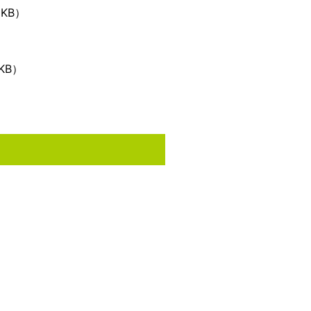
9KB）
）
KB）
）