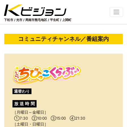
下松市 / 光市 / 周南市熊毛地区
/
平生町 / 上関町
コミュニティチャンネル／番組案内
週替わり
放送
時間
月曜日～金曜日
①
7:30
②
10:00
③
15:00
④
21:30
土曜日・日曜日